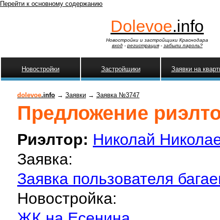
Перейти к основному содержанию
Dolevoe
.info
Новостройки и застройщики Краснодара
вход
-
регистрация
-
забыли пароль?
Новостройки
Застройщики
Заявки на квар
dolevoe
.info
→
Заявки
→
Заявка №3747
Предложение риэлтор
Риэлтор:
Николай Никола
Заявка:
Заявка пользователя багае
Новостройка:
ЖК на Есенина