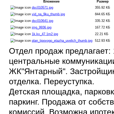
Вложение
Размер
dsc010571.jpg
355.92 КБ
vid_na_9ku_thumb.jpg
844.65 КБ
dsc010641.jpg
335.32 КБ
img_9936.jpg
167.72 КБ
1k.kv_47.1m2.jpg
22.21 КБ
plan_tipovogo_etazha_uvelich_thumb.jpg
512.93 КБ
Отдел продаж предлагает: 1
центральные коммуникации
ЖК"Янтарный". Застройщи
отделка. Переуступка.
Детская площадка, парковк
паркинг. Продажа от собст
комиссий. Возможна ипоте