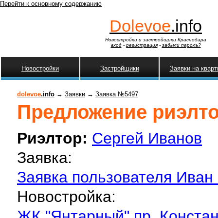
Перейти к основному содержанию
Dolevoe
.info
Новостройки и застройщики Краснодара
вход
-
регистрация
-
забыли пароль?
Новостройки
Застройщики
Заявки на квар
dolevoe
.info
→
Заявки
→
Заявка №5497
Предложение риэлтор
Риэлтор:
Сергей Иванов
Заявка:
Заявка пользователя Иван 
Новостройка:
ЖК "Янтарный" пр. Констан