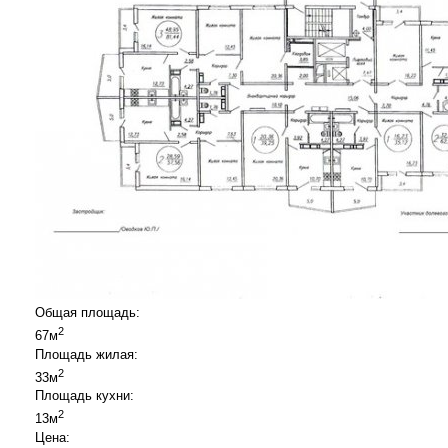
Общая площадь:
2
67м
Площадь жилая:
2
33м
Площадь кухни:
2
13м
Цена: