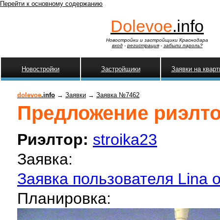
Перейти к основному содержанию
Dolevoe
.info
Новостройки и застройщики Краснодара
вход
-
регистрация
-
забыли пароль?
Новостройки
Застройщики
Заявки на квар
dolevoe
.info
→
Заявки
→
Заявка №7462
Предложение риэлтор
Риэлтор:
stroika23
Заявка:
Заявка пользователя Lina о
Планировка: