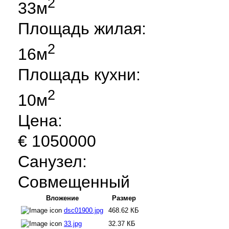
2
33м
Площадь жилая:
2
16м
Площадь кухни:
2
10м
Цена:
€ 1050000
Санузел:
Совмещенный
Вложение
Размер
dsc01900.jpg
468.62 КБ
33.jpg
32.37 КБ