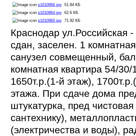
p1010966.jpg
51.84 КБ
p1010964.jpg
62.6 КБ
p1010960.jpg
71.92 КБ
Краснодар ул.Российская -
сдан, заселен. 1 комнатная 
санузел совмещенный, балк
комнатная квартира 54/30/
1650т.р.(1-й этаж), 1700т.р
этажа. При сдаче дома пре
штукатурка, пред чистовая 
сантехнику), металлопласт
(электричества и воды), р