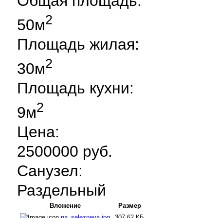
Общая площадь:
2
50м
Площадь жилая:
2
30м
Площадь кухни:
2
9м
Цена:
2500000 руб.
Санузел:
Раздельный
Вложение
Размер
na_selezneva.jpg
307.62 КБ