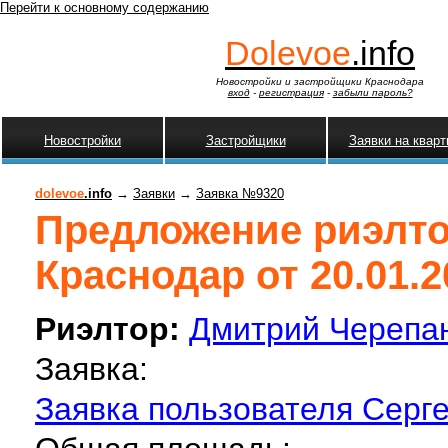
Перейти к основному содержанию
Dolevoe
.info
Новостройки и застройщики Краснодара
вход
-
регистрация
-
забыли пароль?
Новостройки
Застройщики
Заявки на квар
dolevoe
.info
→
Заявки
→
Заявка №9320
Предложение риэлто
Краснодар от 20.01.2
Риэлтор:
Дмитрий Черепа
Заявка:
Заявка пользователя Серге