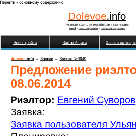
Перейти к основному содержанию
Dolevoe
.info
Новостройки и застройщики Краснодара
вход
-
регистрация
-
забыли пароль?
Новостройки
Застройщики
Заявки на квар
dolevoe
.info
→
Заявки
→
Заявка №9649
Предложение риэлтор
08.06.2014
Риэлтор:
Евгений Суворов
Заявка:
Заявка пользователя Ульян