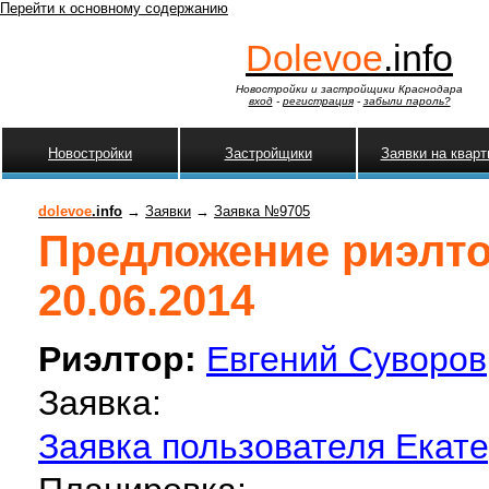
Перейти к основному содержанию
Dolevoe
.info
Новостройки и застройщики Краснодара
вход
-
регистрация
-
забыли пароль?
Новостройки
Застройщики
Заявки на квар
dolevoe
.info
→
Заявки
→
Заявка №9705
Предложение риэлтор
20.06.2014
Риэлтор:
Евгений Суворов
Заявка:
Заявка пользователя Екат