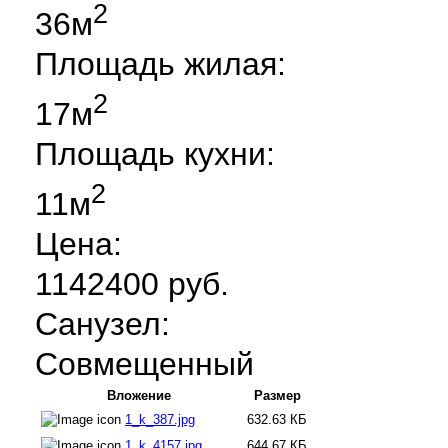
2
36м
Площадь жилая:
2
17м
Площадь кухни:
2
11м
Цена:
1142400 руб.
Санузел:
Совмещенный
Вложение
Размер
1_k_387.jpg
632.63 КБ
1_k_4157.jpg
644.67 КБ