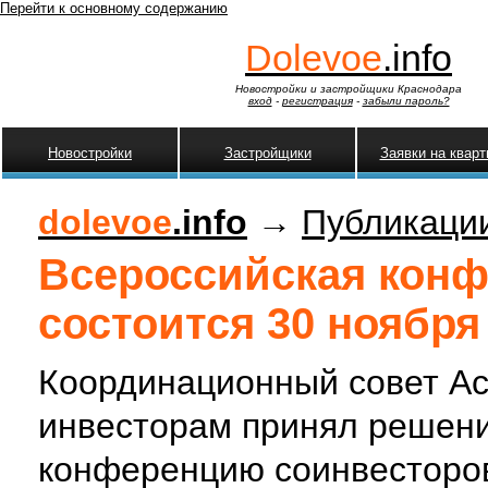
Перейти к основному содержанию
Dolevoe
.info
Новостройки и застройщики Краснодара
вход
-
регистрация
-
забыли пароль?
Новостройки
Застройщики
Заявки на квар
dolevoe
.info
→
Публикаци
Всероссийская кон
состоится 30 ноября
Координационный совет А
инвесторам принял решени
конференцию соинвесторов