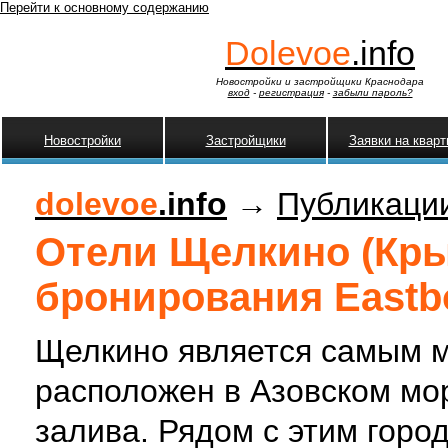
Перейти к основному содержанию
Dolevoe
.info
Новостройки и застройщики Краснодара
вход
-
регистрация
-
забыли пароль?
Новостройки
Застройщики
Заявки на квар
dolevoe
.info
→
Публикаци
Отели Щелкино (Кры
бронирования Eastb
Щелкино является самым 
расположен в Азовском мо
залива. Рядом с этим горо