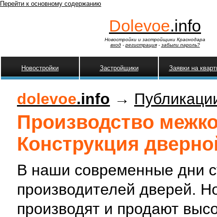
Перейти к основному содержанию
Dolevoe
.info
Новостройки и застройщики Краснодара
вход
-
регистрация
-
забыли пароль?
Новостройки
Застройщики
Заявки на квар
dolevoe
.info
→
Публикаци
Производство межко
Конструкция дверно
В наши современные дни с
производителей дверей. Но
производят и продают выс