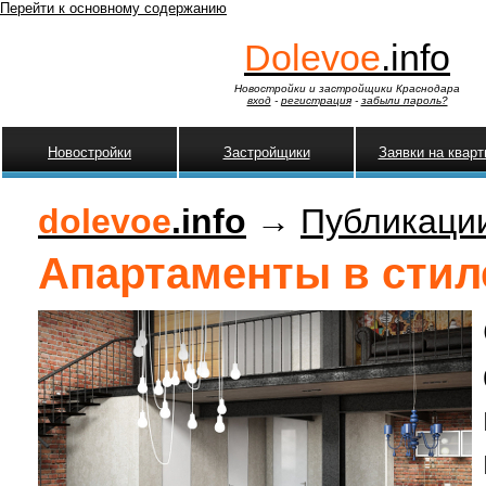
Перейти к основному содержанию
Dolevoe
.info
Новостройки и застройщики Краснодара
вход
-
регистрация
-
забыли пароль?
Новостройки
Застройщики
Заявки на квар
dolevoe
.info
→
Публикаци
Апартаменты в стиле