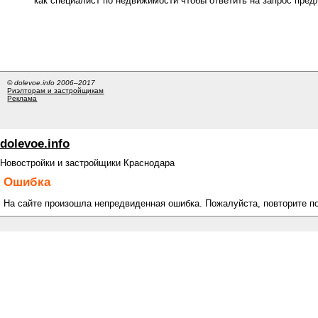
как специалист по недвижимости чтобы ответить на запрос пре
© dolevoe.info 2006–2017
Риэлторам и застройщикам
Реклама
dolevoe.info
Новостройки и застройщики Краснодара
Ошибка
На сайте произошла непредвиденная ошибка. Пожалуйста, повторите п