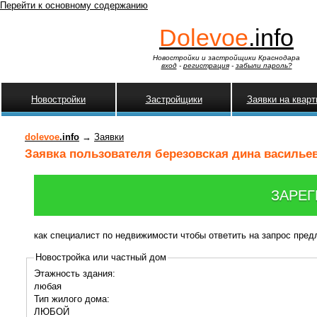
Перейти к основному содержанию
Dolevoe
.info
Новостройки и застройщики Краснодара
вход
-
регистрация
-
забыли пароль?
Новостройки
Застройщики
Заявки на квар
dolevoe
.info
→
Заявки
Заявка пользователя березовская дина васильевн
ЗАРЕГ
как специалист по недвижимости чтобы ответить на запрос пре
Новостройка или частный дом
Этажность здания:
любая
Тип жилого дома:
ЛЮБОЙ