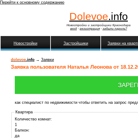
Перейти к основному содержанию
Dolevoe
.info
Новостройки и застройщики Краснодара
вход
-
регистрация
-
забыли пароль?
Новостройки
Застройщики
Заявки на квар
dolevoe
.info
→
Заявки
Заявка пользователя Наталья Леонова от 18.12.2
ЗАРЕГ
как специалист по недвижимости чтобы ответить на запрос пре
Квартира
Количество комнат:
1
Балкон:
да