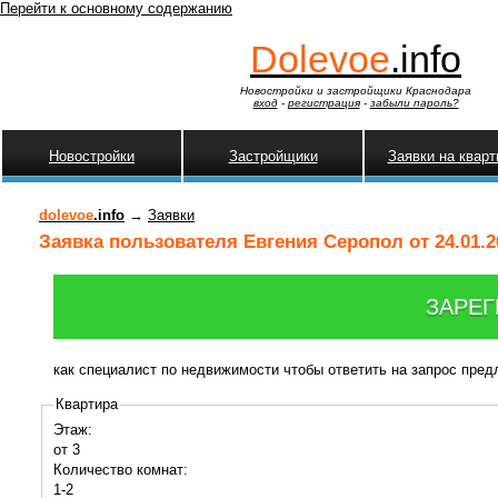
Перейти к основному содержанию
Dolevoe
.info
Новостройки и застройщики Краснодара
вход
-
регистрация
-
забыли пароль?
Новостройки
Застройщики
Заявки на квар
dolevoe
.info
→
Заявки
Заявка пользователя Евгения Серопол от 24.01.2
ЗАРЕГ
как специалист по недвижимости чтобы ответить на запрос пре
Квартира
Этаж:
от 3
Количество комнат:
1-2