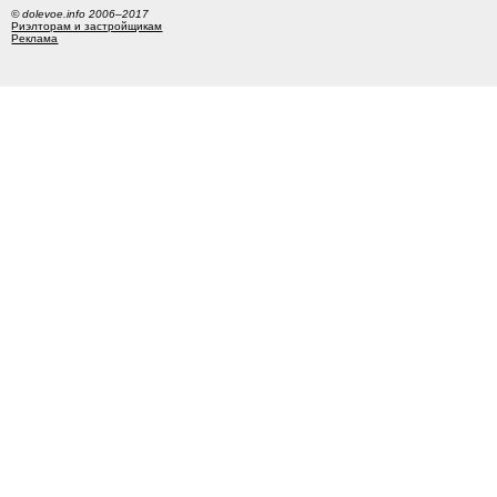
© dolevoe.info 2006–2017
Риэлторам и застройщикам
Реклама