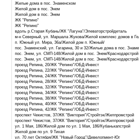
Жилые дома в пос. Знаменском
Жилой дом в пос. Энем
Жилой дом в пос. Энем
ЖК "Репино"
ЖК "Репино"
вдоль р.Старая Кубань/ЖК "Лагуна"/Элеваторстройдеталь
м-н Северный, ул. Маршала Жукова/Жилой комплекс домов в Ге
п. Южный ул. Мира, 36а/Жилой дом п. Южный/
пос. Знаменский, ул. Гагарина, 30 и 32/Жилые дома в пос. Зна
пос. Энем, ул. СМП-148/Жилой дом в пос. Энем/Краснодарстрой
пос. Энем, ул. СМП-148/Жилой дом в пос. Энем/Краснодарстрой
проезд Репина, 20/ЖК "Репино"/ОБД-Инвест
проезд Репина, 22/ЖК "Репино"/ОБД-Инвест
проезд Репина, 24/ЖК "Репино"/ОБД-Инвест
проезд Репина, 28/ЖК "Репино"/ОБД-Инвест
проезд Репина, 32/ЖК "Репино"/ОБД-Инвест
проезд Репина, 34/ЖК "Репино"/ОБД-Инвест
проезд Репина, 38/ЖК "Репино"/ОБД-Инвест
проезд Репина, 40/ЖК "Репино"/ОБД-Инвест
проезд Репина, 42/ЖК "Репино"/ОБД-Инвест
проспект Чекистов, 37/ЖК "Виктория"/Стройтэк/Жилпромстрой
проспект Чекистов, 37/ЖК "Виктория"/Стройтэк/Жилпромстрой
ул. 1 Мая, 186/Жилой дом по ул. 1 Мая, 186/Кубанькапстрой
Жилой дом по ул. 9 Тихая
ул. 70 лет Октября/ЖК "Новый Город"/Девелопмент-Юг