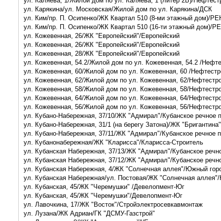
ул. Каляева, 1/Жилой дом по ул. Каляева, 1 (литер 2Б)/Нефтес
ул. Карякина/ул. Московская/Жилой дом по ул. Карякина/ДСК
ул. Ким/пр. П. Осипенко/ЖК Квартал 510 (8-ми этажный дом)
ул. Ким/пр. П. Осипенко/ЖК Квартал 510 (16-ти этажный дом)
ул. Кожевенная, 26/ЖК "Европейский"/Европейский
ул. Кожевенная, 26/ЖК "Европейский"/Европейский
ул. Кожевенная, 28/ЖК "Европейский"/Европейский
ул. Кожевенная, 54.2/Жилой дом по ул. Кожевенная, 54.2 /Нефт
ул. Кожевенная, 60/Жилой дом по ул. Кожевенная, 60 /Нефтест
ул. Кожевенная, 62/Жилой дом по ул. Кожевенная, 62/Нефтестр
ул. Кожевенная, 58/Жилой дом по ул. Кожевенная, 58/Нефтестр
ул. Кожевенная, 64/Жилой дом по ул. Кожевенная, 64/Нефтестр
ул. Кожевенная, 56/Жилой дом по ул. Кожевенная, 56/Нефтестр
ул. Кубано-Набережная, 37/10/ЖК "Адмирал"/Кубанское речное 
ул. Кубано-Набережная, 31/1 (на берегу Затона)/ЖК "Бригантин
ул. Кубано-Набережная, 37/11/ЖК "Адмирал"/Кубанское речное 
ул. Кубанонабережная/ЖК "Кларисса"/Кларисса-Строитель
ул. Кубанская Набережная, 37/13/ЖК "Адмирал"/Кубанское речн
ул. Кубанская Набережная, 37/12/ЖК "Адмирал"/Кубанское речн
ул. Кубанская Набережная, 4/ЖК "Солнечная аллея"/Южный гор
ул. Кубанская Набережная/ул. Постовая/ЖК "Солнечная аллея"
ул. Кубанская, 45/ЖК "Черемушки" /Девелопмент-Юг
ул. Кубанская, 45/ЖК "Черемушки"/Девелопмент-Юг
ул. Лавочкина, 17/ЖК "Восток"/Стройэлектросевкавмонтаж
ул. Лузана/ЖК Адриан/ГК "ДСМУ-Газстрой"