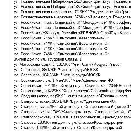
ул. Рождественская Набережная 1/2/Жилой дом по ул. Рождест
ул. Рождественская Набережная 1/2/Жилой дом по ул. Рождест
ул. Рождественская набережная, 7/1/ЖК "Рождественский"/Гру
ул. Рождественская набережная, 37/Жилой дом по ул. Рождест
ул. Российская - пер. Ленинский /ЖК "Молодежный"/Жилсоцфон
ул. Российская - пер. Ленинский /ЖК "Молодежный"/Жилсоцфон
ул. Российская/ЖК по ул. Российской/РЕНОВА-СтройГруп-Кра
ул. Российская, 74/ЖК "Симфония"/Девелопмент-Юг
ул. Российская, 74/ЖК "Симфония"/Девелопмент-Юг
ул. Российская, 74/ЖК "Симфония"/Девелопмент-Юг
ул. Российская, 74/ЖК "Симфония"/Девелопмент-Юг
Жилой дом по ул. Трудовой Славы, 1
ул.Метрофана Седина, 131/ЖК "Анит-Сити"/Модуль-Инвест
ул. Селезнева, 88/1/ЖК "Чистые пруды"/ЮСКК
ул. Селезнёва, 104/2/ЖК "Чистые пруды"/ЮСКК
ул. Сормовская / ул. 1 Мая/ЖК "Маяк"/Девелопмент-Юг
ул. Сормовская, 204/Жилой дом по ул. Сормовская, 204/Южная
ул. Сормовская, 204/2/ЖК "Форт Карасун"/Снегири/КраснодарФи
ул. Средняя (западнее)/ЖК "Немецкая деревня"/Европа-инвест
ул. Ставропольская, 163/1/ЖК "Бургас"/Девелопмент-Юг
ул. Ставропольская/Жилой дом по ул. Ставропольской (литер 3
ул. Ставропольская 170\9/Жилой дом на ул. Ставропольской, 1
ул. Ставропольская, 207/1/ЖК "Ставропольский"/Краснодарстро
ул. Стасова, 183/Жилой дом по ул. Стасова/Краснодарстрой
ул. Стасова,183/Жилой дом по ул. Стасова/Краснодарстрой