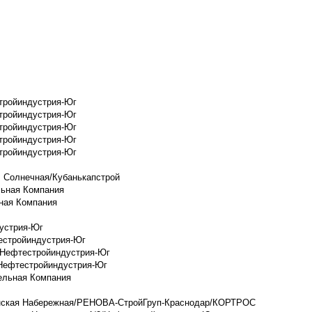
стройиндустрия-Юг
стройиндустрия-Юг
стройиндустрия-Юг
стройиндустрия-Юг
стройиндустрия-Юг
. Солнечная/Кубанькапстрой
льная Компания
ная Компания
дустрия-Юг
естройиндустрия-Юг
/Нефтестройиндустрия-Юг
Нефтестройиндустрия-Юг
ельная Компания
енская Набережная/РЕНОВА-СтройГруп-Краснодар/КОРТРОС