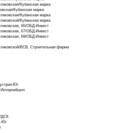
гликовская/Кубанская марка
ковская/Кубанская марка
гликовская/Кубанская марка
гликовской/Кубанская марка
гликовская, 65/ОБД-Инвест
гликовская, 67/ОБД-Инвест
гликовская, 69/ОБД-Инвест
ул. Восточно-Кругликовская, 72/Жилой дом по ул. Восточно-Кругликовской/ВСВ, Строительная фирма
дустрия-Юг
й Интернейшнл
а/ДСК
т-Юг
г