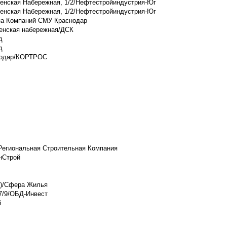
венская Набережная, 1/2/Нефтестройиндустрия-Юг
венская Набережная, 1/2/Нефтестройиндустрия-Юг
ппа Компаний СМУ Краснодар
венская набережная/ДСК
д
д
снодар/КОРТРОС
 Региональная Строительная Компания
нСтрой
7)/Сфера Жилья
07/9/ОБД-Инвест
й