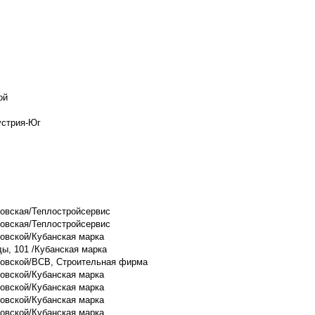
ой
устрия-Юг
ковская/Теплостройсервис
ковская/Теплостройсервис
ковской/Кубанская марка
ды, 101 /Кубанская марка
ул. Восточно-Кругликовская/Жилой дом по ул. Восточно-Кругликовской/ВСВ, Строительная фирма
ковской/Кубанская марка
ковской/Кубанская марка
ковской/Кубанская марка
ковской/Кубанская марка