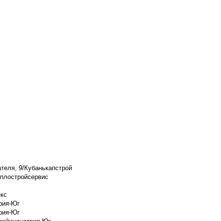
ателя, 9/Кубанькапстрой
еплостройсервис
екс
рия-Юг
рия-Юг