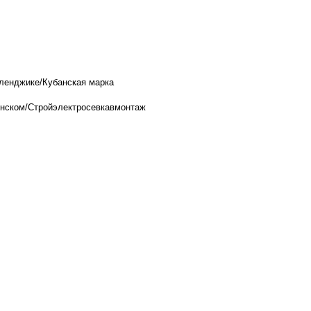
ленджике/Кубанская марка
менском/Стройэлектросевкавмонтаж