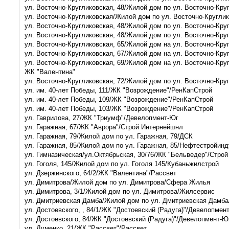
ул. Восточно-Кругликовская, 48/Жилой дом по ул. Восточно-Кру
ул. Восточно-Кругликовская/Жилой дом по ул. Восточно-Кругли
ул. Восточно-Кругликовская, 48/Жилой дом по ул. Восточно-Кру
ул. Восточно-Кругликовская, 48/Жилой дом по ул. Восточно-Кру
ул. Восточно-Кругликовская, 65/Жилой дом на ул. Восточно-Кру
ул. Восточно-Кругликовская, 67/Жилой дом на ул. Восточно-Кру
ул. Восточно-Кругликовская, 69/Жилой дом на ул. Восточно-Кру
ЖК "Валентина"
ул. им. 40-лет Победы, 111/ЖК "Возрождение"/РенКапСтрой
ул. им. 40-лет Победы, 109/ЖК "Возрождение"/РенКапСтрой
ул. им. 40-лет Победы, 103/ЖК "Возрождение"/РенКапСтрой
ул. Гаврилова, 27/ЖК "Триумф"/Девелопмент-Юг
ул. Гаражная, 67/ЖК "Аврора"/Строй Интернейшнл
ул. Гаражная, 79/Жилой дом по ул. Гаражная, 79/ДСК
ул. Гаражная, 85/Жилой дом по ул. Гаражная, 85/Нефтестройин
ул. Гимназическая/ул.Октябрьская, 30/76/ЖК "Бельведер"/Стро
ул. Гоголя, 145/Жилой дом по ул. Гоголя 145/Кубаньжилстрой
ул. Дзержинского, 64/2/ЖК "Валентина"/Рассвет
ул. Димитрова/Жилой дом по ул. Димитрова/Сфера Жилья
ул. Димитрова, 3/1/Жилой дом по ул. Димитрова/Жилсервис
ул. Дмитриевская Дамба/Жилой дом по ул. Дмитриевская Дамб
ул. Достоевского, , 84/1/ЖК "Достоевский (Радуга)"/Девелопмен
ул. Достоевского, 84/ЖК "Достоевский (Радуга)"/Девелопмент-Ю
ул. Думенко, 21/ЖК "Рассвет"/Рассвет