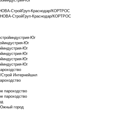
тройиндустрия-Юг
/РЕНОВА-СтройГруп-Краснодар/КОРТРОС
/РЕНОВА-СтройГруп-Краснодар/КОРТРОС
естройиндустрия-Юг
ройиндустрия-Юг
ойиндустрия-Юг
ойиндустрия-Юг
ойиндустрия-Юг
ойиндустрия-Юг
пароходство
а"/Строй Интернейшнл
пароходство
ое пароходство
ое пароходство
од
/Южный город