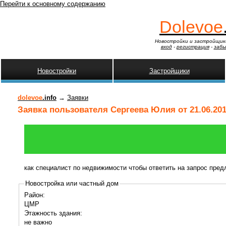
Перейти к основному содержанию
Dolevoe
Новостройки и застройщик
вход
-
регистрация
-
забы
Новостройки
Застройщики
dolevoe
.info
→
Заявки
Заявка пользователя Сергеева Юлия от 21.06.20
как специалист по недвижимости чтобы ответить на запрос пре
Новостройка или частный дом
Район:
ЦМР
Этажность здания:
не важно