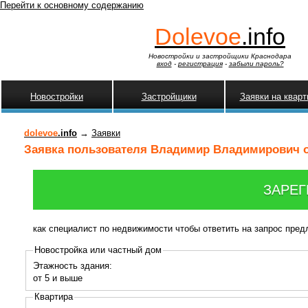
Перейти к основному содержанию
Dolevoe
.info
Новостройки и застройщики Краснодара
вход
-
регистрация
-
забыли пароль?
Новостройки
Застройщики
Заявки на квар
dolevoe
.info
→
Заявки
Заявка пользователя Владимир Владимирович от
ЗАРЕГ
как специалист по недвижимости чтобы ответить на запрос пре
Новостройка или частный дом
Этажность здания:
от 5 и выше
Квартира