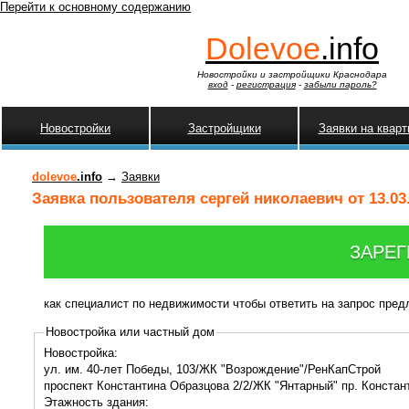
Перейти к основному содержанию
Dolevoe
.info
Новостройки и застройщики Краснодара
вход
-
регистрация
-
забыли пароль?
Новостройки
Застройщики
Заявки на квар
dolevoe
.info
→
Заявки
Заявка пользователя сергей николаевич от 13.03
ЗАРЕГ
как специалист по недвижимости чтобы ответить на запрос пре
Новостройка или частный дом
Новостройка:
ул. им. 40-лет Победы, 103/ЖК "Возрождение"/РенКапСтрой
проспект Константина Образцова 2/2/ЖК "Янтарный" пр. Констан
Этажность здания: