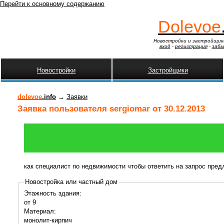
Перейти к основному содержанию
Dolevoe
Новостройки и застройщик
вход
-
регистрация
-
забы
Новостройки
Застройщики
dolevoe
.info
→
Заявки
Заявка пользователя sergiomar от 30.12.2013
как специалист по недвижимости чтобы ответить на запрос пре
Новостройка или частный дом
Этажность здания:
от 9
Материал:
монолит-кирпич