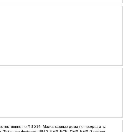
. Естественно по ФЗ 214. Малоэтажные дома не предлагать.
ды, Табачная фабрика, ШМР, ЧМР, КСК, ПМР, КМР. Заранее