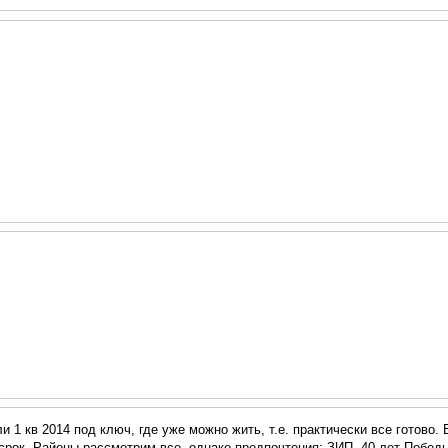
 1 кв 2014 под ключ, где уже можно жить, т.е. практически все готово
 срок. Районы рассмотрим все, однако предпочтения: ЗИП, 40 лет Побе