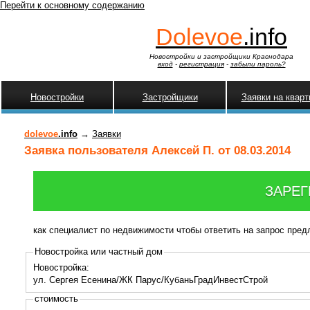
Перейти к основному содержанию
Dolevoe
.info
Новостройки и застройщики Краснодара
вход
-
регистрация
-
забыли пароль?
Новостройки
Застройщики
Заявки на квар
dolevoe
.info
→
Заявки
Заявка пользователя Алексей П. от 08.03.2014
ЗАРЕГ
как специалист по недвижимости чтобы ответить на запрос пре
Новостройка или частный дом
Новостройка:
ул. Сергея Есенина/ЖК Парус/КубаньГрадИнвестСтрой
стоимость