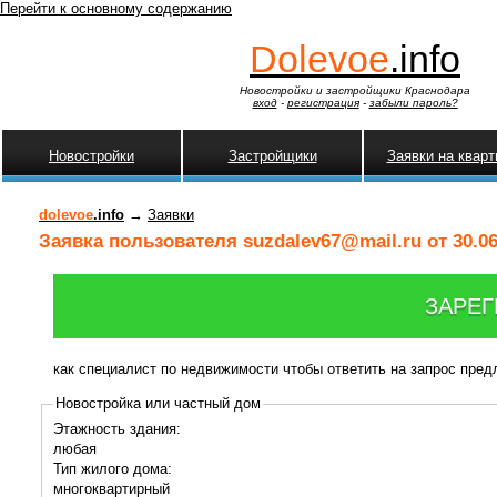
Перейти к основному содержанию
Dolevoe
.info
Новостройки и застройщики Краснодара
вход
-
регистрация
-
забыли пароль?
Новостройки
Застройщики
Заявки на квар
dolevoe
.info
→
Заявки
Заявка пользователя suzdalev67@mail.ru от 30.06
ЗАРЕГ
как специалист по недвижимости чтобы ответить на запрос пре
Новостройка или частный дом
Этажность здания:
любая
Тип жилого дома:
многоквартирный