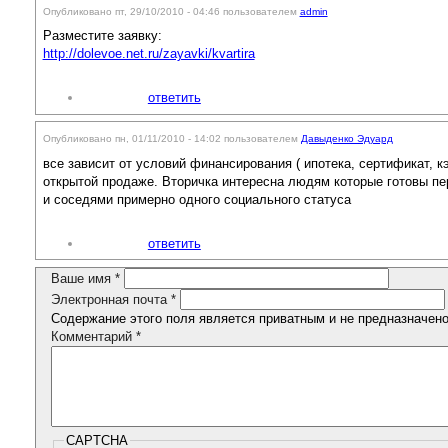
Опубликовано пт, 29/10/2010 - 04:46 пользователем
admin
Разместите заявку:
http://dolevoe.net.ru/zayavki/kvartira
ответить
Опубликовано пн, 01/11/2010 - 14:02 пользователем
Давыденко Эдуард
все зависит от условий финансирования ( ипотека, сертификат, к
открытой продаже. Вторичка интересна людям которые готовы п
и соседями примерно одного социального статуса
ответить
Ваше имя
*
Электронная почта
*
Содержание этого поля является приватным и не предназначено 
Комментарий
*
CAPTCHA