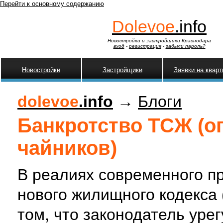
Перейти к основному содержанию
Dolevoe
.info
Новостройки и застройщики Краснодара
вход
-
регистрация
-
забыли пароль?
Новостройки
Застройщики
Заявки на квар
dolevoe
.info
→
Блоги
Банкротство ТСЖ (о
чайников)
В реалиях современного пр
нового жилищного кодекса
том, что законодатель уре