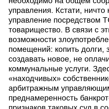
необходимо на общем собр
управления. Кстати, ничто
управление посредством Т
товарищество. В связи с э
возможности злоупотребле
помещений: копить долги,
создавать новое, не оплач
коммунальные услуги. Зде
«находчивых» собственник
арбитражным управляющим
преднамеренность банкрот
признаков таковых суд в со