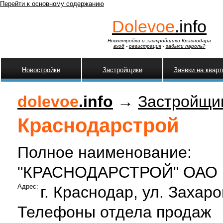
Перейти к основному содержанию
Dolevoe
.info
Новостройки и застройщики Краснодара
вход
-
регистрация
-
забыли пароль?
Новостройки
Застройщики
Заявки на квар
dolevoe
.info
→
Застройщи
Краснодарстрой
Полное наименование:
"КРАСНОДАРСТРОЙ" ОАО
Адрес:
г. Краснодар, ул. Захаро
Телефоны отдела продаж