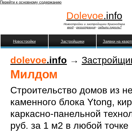
Перейти к основному содержанию
Dolevoe
.info
Новостройки и застройщики Краснодара
вход
-
регистрация
-
забыли пароль?
Новостройки
Застройщики
Заявки на квар
dolevoe
.info
→
Застройщи
Милдом
Строительство домов из н
каменного блока Ytong, кир
каркасно-панельной технол
руб. за 1 м2 в любой точке