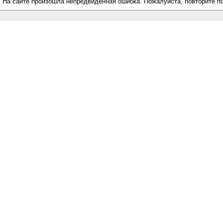
На сайте произошла непредвиденная ошибка. Пожалуйста, повторите п