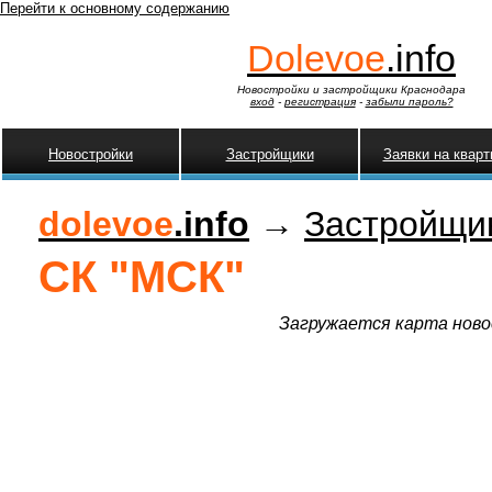
Перейти к основному содержанию
Dolevoe
.info
Новостройки и застройщики Краснодара
вход
-
регистрация
-
забыли пароль?
Новостройки
Застройщики
Заявки на квар
dolevoe
.info
→
Застройщи
СК "МСК"
Загружается карта новос