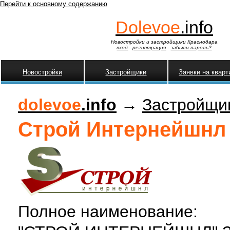
Перейти к основному содержанию
Dolevoe
.info
Новостройки и застройщики Краснодара
вход
-
регистрация
-
забыли пароль?
Новостройки
Застройщики
Заявки на квар
dolevoe
.info
→
Застройщи
Строй Интернейшнл
Полное наименование: