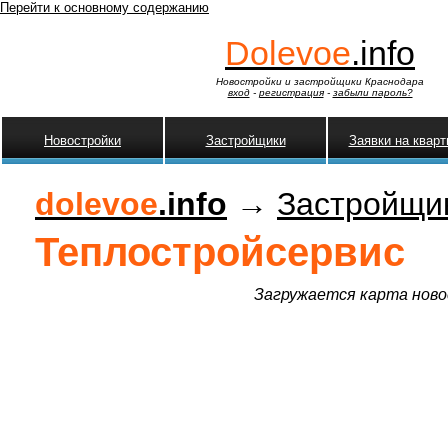
Перейти к основному содержанию
Dolevoe
.info
Новостройки и застройщики Краснодара
вход
-
регистрация
-
забыли пароль?
Новостройки
Застройщики
Заявки на квар
dolevoe
.info
→
Застройщи
Теплостройсервис
Загружается карта новос