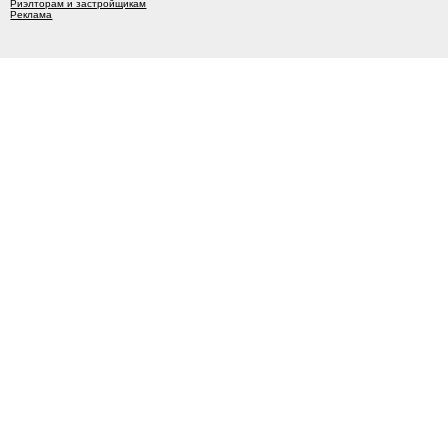
Риэлторам и застройщикам
Реклама