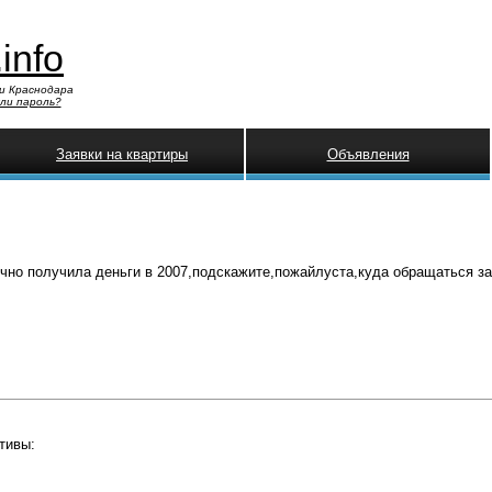
.info
и Краснодара
ли пароль?
Заявки на квартиры
Объявления
но получила деньги в 2007,подскажите,пожайлуста,куда обращаться з
тивы: