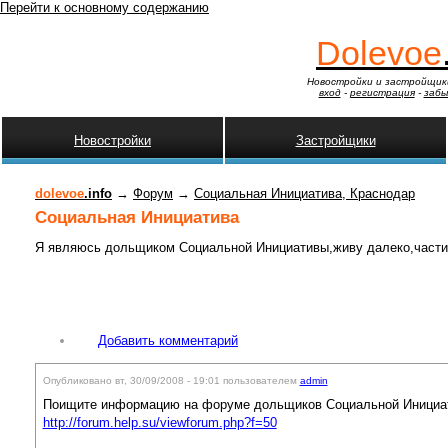
Перейти к основному содержанию
Dolevoe
Новостройки и застройщик
вход
-
регистрация
-
забы
Новостройки
Застройщики
dolevoe
.info
→
Форум
→
Социальная Инициатива, Краснодар
Социальная Инициатива
Я являюсь дольщиком Социальной Инициативы,живу далеко,частич
Добавить комментарий
Опубликовано вт, 30/09/2008 - 19:01 пользователем
admin
Поищите информацию на форуме дольщиков Социальной Инициа
http://forum.help.su/viewforum.php?f=50