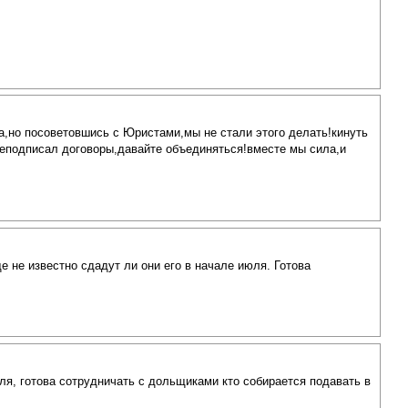
а,но посоветовшись с Юристами,мы не стали этого делать!кинуть
ереподписал договоры,давайте объединяться!вместе мы сила,и
е не известно сдадут ли они его в начале июля. Готова
ля, готова сотрудничать с дольщиками кто собирается подавать в