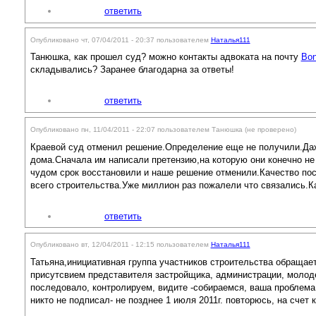
ответить
Опубликовано чт, 07/04/2011 - 20:37 пользователем
Наталья111
Танюшка, как прошел суд? можно контакты адвоката на почту
Bon
складывались? Заранее благодарна за ответы!
ответить
Опубликовано пн, 11/04/2011 - 22:07 пользователем
Танюшка (не проверено)
Краевой суд отменил решение.Определение еще не получили.Даж
дома.Сначала им написали претензию,на которую они конечно не 
чудом срок восстановили и наше решение отменили.Качество пос
всего строительства.Уже миллион раз пожалели что связались.Как
ответить
Опубликовано вт, 12/04/2011 - 12:15 пользователем
Наталья111
Татьяна,инициативная группа участников строительства обращает
присутсвием представителя застройщика, администрации, молодеж
последовало, контролируем, видите -собираемся, ваша проблема 
никто не подписал- не позднее 1 июля 2011г. повторюсь, на счет 