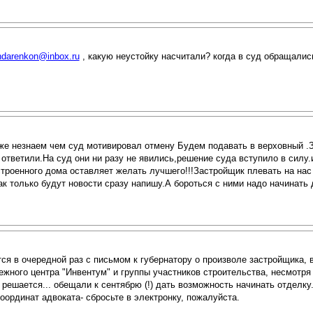
darenkon@inbox.ru
, какую неустойку насчитали? когда в суд обращалис
е незнаем чем суд мотивировал отмену Будем подавать в верховный .За
ответили.На суд они ни разу не явились,решение суда вступило в силу.и
троенного дома оставляет желать лучшего!!!Застройщик плевать на на
 только будут новости сразу напишу.А бороться с ними надо начинать д
ся в очередной раз с письмом к губернатору о произволе застройщика, 
ного центра "Инвентум" и группы участников строительства, несмотря 
решается... обещали к сентябрю (!) дать возможность начинать отделку.
координат адвоката- сбросьте в электронку, пожалуйста.