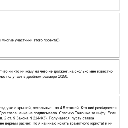
 многие участники этого проекта))
что ни кто ни кому ни чего не должен".на сколько мне известно
ицо получает в двойном размере 1\150.
зд уже с крышей, остальные - по 4-5 этажей. Кто-ниб разбирается
я. Доп.соглашение не подписывала. Спасибо Танюшке за инфу. Если
. 2 ст. 9 Закона N 214-ФЗ). Получается: пусть ставка
не верный расчет. Но я начинаю искать грамотного юриста! и ни