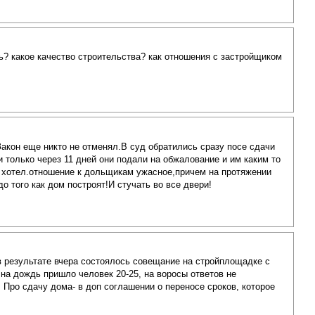
ь? какое качество строительства? как отношения с застройщиком
кон еще никто не отменял.В суд обратились сразу посе сдачи
 только через 11 дней они подали на обжалование и им каким то
с хотел.отношение к дольщикам ужасное,причем на протяжении
о того как дом построят!И стучать во все двери!
в результате вчера состоялось совещание на стройплощадке с
на дождь пришло человек 20-25, на воросы ответов не
 Про сдачу дома- в доп соглашении о переносе сроков, которое