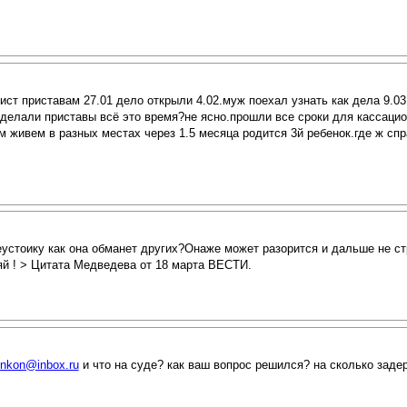
ст приставам 27.01 дело открыли 4.02.муж поехал узнать как дела 9.03
 делали приставы всё это время?не ясно.прошли все сроки для кассаци
ем живем в разных местах через 1.5 месяца родится 3й ребенок.где ж 
еустоику как она обманет других?Онаже может разорится и дальше не 
 ! > Цитата Медведева от 18 марта ВЕСТИ.
nkon@inbox.ru
и что на суде? как ваш вопрос решился? на сколько заде