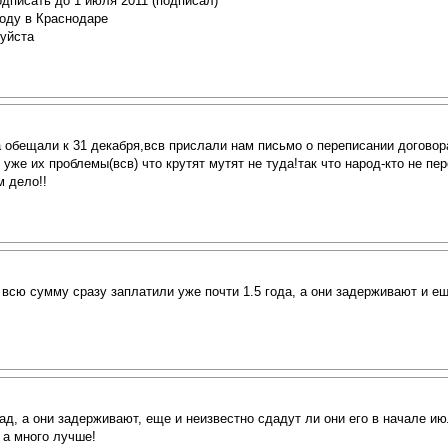
одписать до 1 июля 2011 (подписал)
оду в Краснодаре
луйста
обещали к 31 декабря,всв прислали нам письмо о переписании договор
 уже их проблемы(всв) что крутят мутят не туда!так что народ-кто не п
м дело!!
всю сумму сразу заплатили уже почти 1.5 года, а они задерживают и ещ
ад, а они задерживают, еще и неизвестно сдадут ли они его в начале ию
 а много лучше!