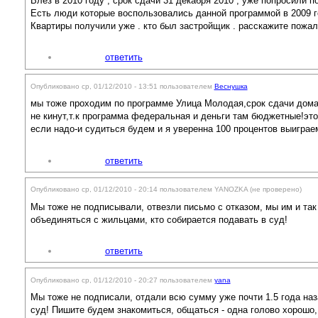
Влез в 2010 году , срок сдачи 31 декабря 2010 , уже попросили п
Есть люди которые воспользовались данной программой в 2009 г
Квартиры получили уже . кто был застройщик . расскажите пожа
ответить
Опубликовано ср, 01/12/2010 - 13:51 пользователем
Веснушка
мы тоже проходим по программе Улица Молодая,срок сдачи дома 
не кинут,т.к программа федеральная и деньги там бюджетные!это
если надо-и судиться будем и я уверенна 100 процентов выиграе
ответить
Опубликовано ср, 01/12/2010 - 20:14 пользователем
YANOZKA (не проверено)
Мы тоже не подписывали, отвезли письмо с отказом, мы им и так 
объединяться с жильцами, кто собирается подавать в суд!
ответить
Опубликовано ср, 01/12/2010 - 20:27 пользователем
yana
Мы тоже не подписали, отдали всю сумму уже почти 1.5 года наз
суд! Пишите будем знакомиться, общаться - одна голово хорошо,