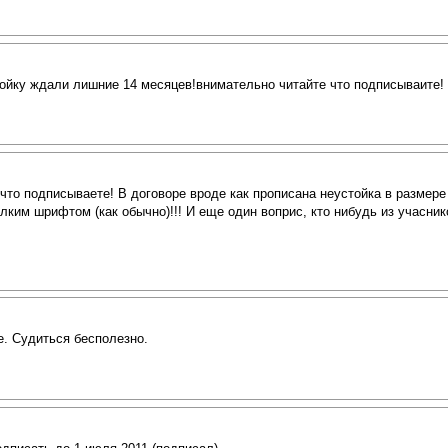
ройку ждали лишние 14 месяцев!внимательно читайте что подписываите!
 что подписываете! В договоре вроде как прописана неустойка в размере
елким шрифтом (как обычно)!!! И еще один воприс, кто нибудь из учасн
е. Судиться бесполезно.