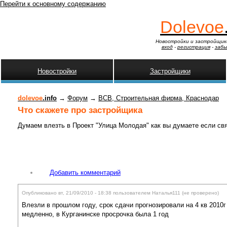
Перейти к основному содержанию
Dolevoe
Новостройки и застройщик
вход
-
регистрация
-
забы
Новостройки
Застройщики
dolevoe
.info
→
Форум
→
ВСВ, Строительная фирма, Краснодар
Что скажете про застройщика
Думаем влезть в Проект "Улица Молодая" как вы думаете если свя
Добавить комментарий
Опубликовано вт, 21/09/2010 - 18:38 пользователем
Наталья111 (не проверено)
Влезли в прошлом году, срок сдачи прогнозировали на 4 кв 2010г 
медленно, в Курганинске просрочка была 1 год