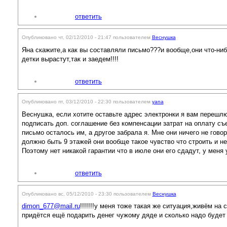
ответить
Опубликовано чт, 02/12/2010 - 21:47 пользователем
Веснушка
Яна скажите,а как вы составляли письмо???и вообще,они что-ниб
детки вырастут,так и заедем!!!!
ответить
Опубликовано пт, 03/12/2010 - 22:30 пользователем
yana
Веснушка, если хотите оставьте адрес электронки я вам перешлю
подписать доп. соглашение без компенсации затрат на оплату с
письмо осталось им, а другое забрала я. Мне они ничего не говори
должно быть 9 этажей они вообще такое чувство что строить и н
Поэтому нет никакой гарантии что в июле они его сдадут, у меня
ответить
Опубликовано вс, 05/12/2010 - 23:30 пользователем
Веснушка
dimon_677@mail.ru
!!!!!!!у меня тоже такая же ситуация,живём н
придётся ещё подарить денег чужому дяде и сколько надо будет ещ