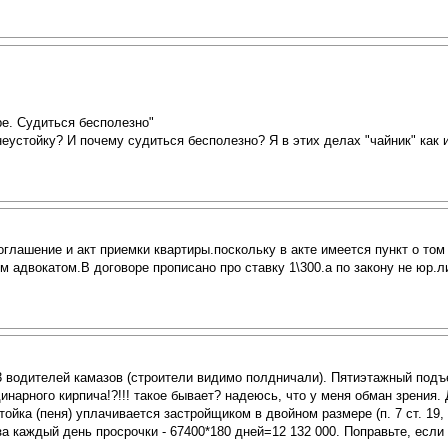
ре. Судиться бесполезно"
еустойку? И почему судиться бесполезно? Я в этих делах "чайник" как и
лашение и акт приемки квартиры.поскольку в акте имеется пункт о том "
 адвокатом.В договоре прописано про ставку 1\300.а по закону не юр.л
3 водителей камазов (строители видимо полдничали). Пятиэтажный подъе
динарного кирпича!?!!! такое бывает? надеюсь, что у меня обман зрени
йка (пеня) уплачивается застройщиком в двойном размере (п. 7 ст. 19, п
а каждый день просрочки - 67400*180 дней=12 132 000. Поправьте, если 