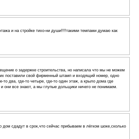
тажа и на стройке тихо-ни души!!!!такими темпами думаю как
вещение о задержке строительства, но написала что мы не можем
 них поставили свой фирменный штамп и входящий номер, одно
-то два, где-то четыре, где-то один этаж, а крыло дома где
 и они все знают, а мы глупые дольщики ничего не понимаем.
то дом сдадут в срок,что сейчас прибываем в лёгком шоке,сколько