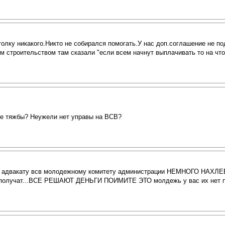
олку никакого.Никто не собирался помогать.У нас доп.соглашение не п
 строительством там сказали "если всем начнут выплачивать то на что
ые тяжбы? Неужели нет управы на ВСВ?
ку адвакату всв молодежному комитету администрации НЕМНОГО Н
и получат...ВСЕ РЕШАЮТ ДЕНЬГИ ПОИМИТЕ ЭТО молдежь у вас их нет по