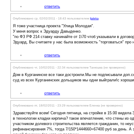
ответить
Опубликовано ср, 02/02/2011 - 18:43 пользователем
ljaleka
Я тоже участница проекта "Улица Молодая".
У меня вопрос к Эдуарду Давыденко.
"по ФЗ РФ 214 ставку начинайте от 1\70 чтоб указывали в догово
Эдуард, Вы считаете у нас была возможность "торговаться" про н
ответить
Опубликовано чт, 10/02/2011 - 22:34 пользователем
Танюшка (не проверено)
Дом в Курганинске все таки достроили.Мы не подписывали доп.сог
суд из всех Курганинских дольщиков мы одни выйграли!с хорошим
ответить
Опубликовано пт, 18/02/2011 - 23:29 пользователем
Еленка (не проверено)
Здравствуйте всем! Сегодня пятница, на стройке в 15.00 видела 
в технологии кладки кирпича? такое впечатление, что стены из о
участником долевого строительства является гражданин, то неусто
рефинансировния 7%, тогда 7/150*1444660=67400 руб за день. А з