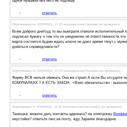
одной бумажки без него не подпишу.
ответить
Опубликовано пн, 21/03/2011 - 17:25 пользователем
Танюшка (не проверено)
Всем доброго дня!суд то мы выиграли.отвезли исполнительный ли
подписал бумагу о том что он уведомлен об ответственности.что
марта состоится.будем ждать.ключи не дают время тянут,с муж
добиться справедливости?
ответить
Опубликовано сб, 02/04/2011 - 21:33 пользователем
Росиянин (не проверено)
Фирму ВСВ нельзя обижать Она же строит.А если Вы отсудите н
КОМУНАЛКАХ ? А ЕСТЬ ЗАКОН...<Взял обезательство - выполняй
ответить
Опубликовано чт, 07/04/2011 - 11:20 пользователем
Наталья111 (не проверено)
Танюшка, можете дать контакты адвоката? на электронку
Bondare
неустойки? ответьте пжл,на почту, жду.Заранее благодарна.