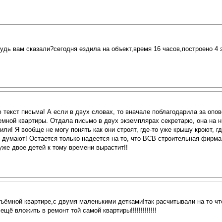
удь вам сказали?сегодня ездила на объект,время 16 часов,построено 4 э
 текст письма! А если в двух словах, то вначале поблагодарила за опо
ъемной квартиры. Отдала письмо в двух экземплярах секретарю, она на
ли! Я вообще не могу понять как они строят, где-то уже крышу кроют, где
е думают! Остается только надеется на то, что ВСВ строительная фирма
 уже двое детей к тому времени вырастит!!
а съёмной квартире,с двумя маленькими детками!так расчитывали на то ч
ё вложить в ремонт той самой квартиры!!!!!!!!!!!!!