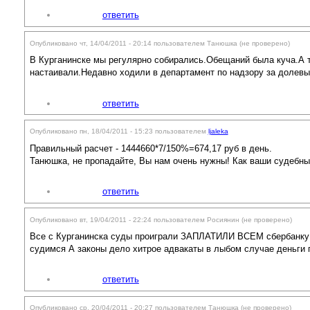
ответить
Опубликовано чт, 14/04/2011 - 20:14 пользователем
Танюшка (не проверено)
В Курганинске мы регулярно собирались.Обещаний была куча.А т
настаивали.Недавно ходили в департамент по надзору за долевым
ответить
Опубликовано пн, 18/04/2011 - 15:23 пользователем
ljaleka
Правильный расчет - 1444660*7/150%=674,17 руб в день.
Танюшка, не пропадайте, Вы нам очень нужны! Как ваши судебн
ответить
Опубликовано вт, 19/04/2011 - 22:24 пользователем
Росиянин (не проверено)
Все с Курганинска суды проиграли ЗАПЛАТИЛИ ВСЕМ сбербан
судимся А законы дело хитрое адвакаты в лыбом случае деньг
ответить
Опубликовано ср, 20/04/2011 - 20:27 пользователем
Танюшка (не проверено)