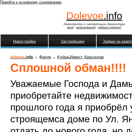
Перейти к основному содержанию
Dolevoe
.info
Новостройки и застройщики Краснодара
вход
-
регистрация
-
забыли пароль?
Новостройки
Застройщики
Заявки на квар
dolevoe
.info
→
Форум
→
КубаньИнвест, Краснодар
Сплошной обман!!!!
Уважаемые Господа и Дамы!
приобретайте недвижимость
прошлого года я приобрёл 
строящемса доме по Ул. Я
отдать до нового года, но 