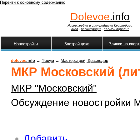
Перейти к основному содержанию
Dolevoe
.info
Новостройки и застройщики Краснодара
вход
-
регистрация
-
забыли пароль?
Новостройки
Застройщики
Заявки на квар
dolevoe
.info
→
Форум
→
Мастерстрой, Краснодар
МКР Московский (лит
МКР "Московский"
Обсуждение новостройки М
Добавить