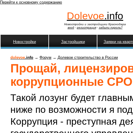
Перейти к основному содержанию
Dolevoe
.info
Новостройки и застройщики Краснодара
вход
-
регистрация
-
забыли пароль?
Новостройки
Застройщики
Заявки на квар
dolevoe
.info
→
Форум
→
Долевое строительство в России
Прощай, лицензиров
коррупционные СРО
Такой лозунг будет главны
ниже по возможности я под
Коррупция - преступная де