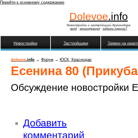
Перейти к основному содержанию
Dolevoe
.info
Новостройки и застройщики Краснодара
вход
-
регистрация
-
забыли пароль?
Новостройки
Застройщики
Заявки на квар
dolevoe
.info
→
Форум
→
ЮСК, Краснодар
Есенина 80 (Прикуба
Обсуждение новостройки Ес
Добавить
комментарий