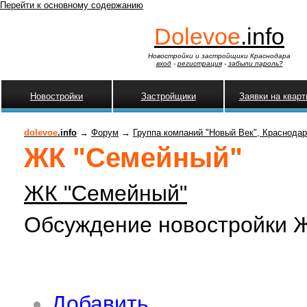
Перейти к основному содержанию
Dolevoe
.info
Новостройки и застройщики Краснодара
вход
-
регистрация
-
забыли пароль?
Новостройки
Застройщики
Заявки на квар
dolevoe
.info
→
Форум
→
Группа компаний "Новый Век", Краснодар
ЖК "Семейный"
ЖК "Семейный"
Обсуждение новостройки 
Добавить