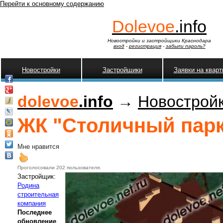
Перейти к основному содержанию
Dolevoe
.info
Новостройки и застройщики Краснодара
вход
-
регистрация
-
забыли пароль?
Новостройки
Застройщики
Заявки на квар
dolevoe
.info
→
Новострой
ЖК "Столичный парк"
Мне нравится
Проголосовали 202 пользователя.
Застройщик:
Родина
строительная
компания
Последнее
обновление