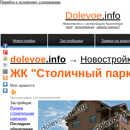
Перейти к основному содержанию
Dolevoe
.info
Новостройки и застройщики Краснодара
вход
-
регистрация
-
забыли пароль?
Новостройки
Застройщики
Заявки на квар
dolevoe
.info
→
Новострой
ЖК "Столичный парк"
Мне нравится
Проголосовали 216 пользователей.
Застройщик:
Родина
строительная
компания
Последнее
обновление