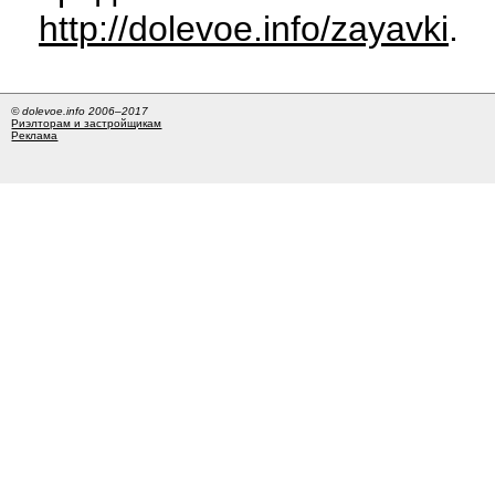
http://dolevoe.info/zayavki
.
© dolevoe.info 2006–2017
Риэлторам и застройщикам
Реклама