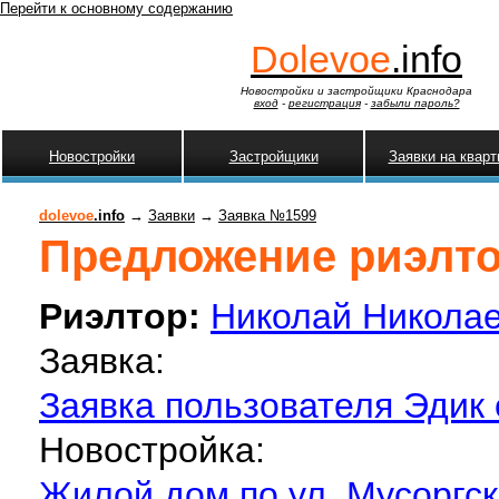
Перейти к основному содержанию
Dolevoe
.info
Новостройки и застройщики Краснодара
вход
-
регистрация
-
забыли пароль?
Новостройки
Застройщики
Заявки на квар
dolevoe
.info
→
Заявки
→
Заявка №1599
Предложение риэлтор
Риэлтор:
Николай Никола
Заявка:
Заявка пользователя Эдик 
Новостройка:
Жилой дом по ул. Мусоргск