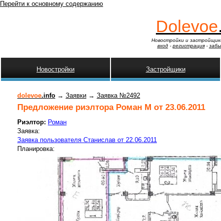
Перейти к основному содержанию
Dolevoe
Новостройки и застройщик
вход
-
регистрация
-
забы
Новостройки
Застройщики
dolevoe
.info
→
Заявки
→
Заявка №2492
Предложение риэлтора Роман М от 23.06.2011
Риэлтор:
Роман
Заявка:
Заявка пользователя Станислав от 22.06.2011
Планировка: