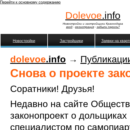
Перейти к основному содержанию
Dolevoe
.info
Новостройки и застройщики Краснодара
вход
-
регистрация
-
забыли пароль?
Новостройки
Застройщики
Заявки на квар
dolevoe
.info
→
Публикаци
Снова о проекте зак
Соратники! Друзья!
Недавно на сайте Обществ
законопроект о дольщиках
специалистом по самопиару