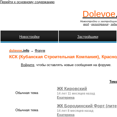
Перейти к основному содержанию
Dolevoe
Новостройки и застройщик
вход
-
регистрация
-
забы
Новостройки
Застройщики
dolevoe
.info
→
Форум
КСК (Кубанская Строительная Компания), Красн
Войдите
, чтобы оставлять новые сообщения на форуме.
Тем
ЖК Кировский
Обычная тема
14 лет 11 месяцев назад
Екатерина
ЖК Бородинский Форт (литер
Обычная тема
14 лет 8 месяцев назад
Екатерина