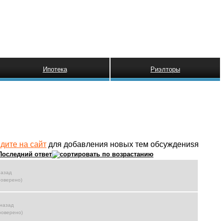
Ипотека
Риэлторы
дите на сайт
для добавления новых тем обсуждениsя
Последний ответ
назад
роверено)
 назад
проверено)