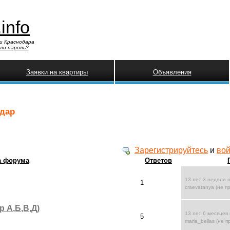
.info
и Краснодара
ли пароль?
Заявки на квартиры
Объявления
одар
Зарегистрируйтесь
и
вой
а форума
Ответов
13 лет 3 недели 
1
craevatanya (не п
 А,Б,В,Д)
13 лет 6 месяцев
5
maria_bellas (не 