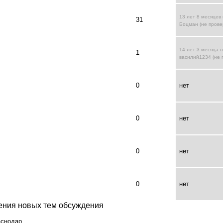
13 лет 8 месяцев
31
Боцман (не прове
14 лет 3 месяца 
1
василий1234 (не 
0
нет
0
нет
0
нет
0
нет
ения новых тем обсуждения