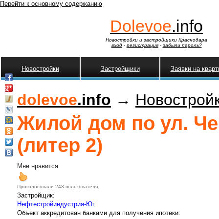
Перейти к основному содержанию
Dolevoe
.info
Новостройки и застройщики Краснодара
вход
-
регистрация
-
забыли пароль?
Новостройки
Застройщики
Заявки на квар
dolevoe
.info
→
Новострой
Жилой дом по ул. Че
(литер 2)
Мне нравится
Проголосовали 243 пользователя.
Застройщик:
Нефтестройиндустрия-Юг
Объект аккредитован банками для получения ипотеки: