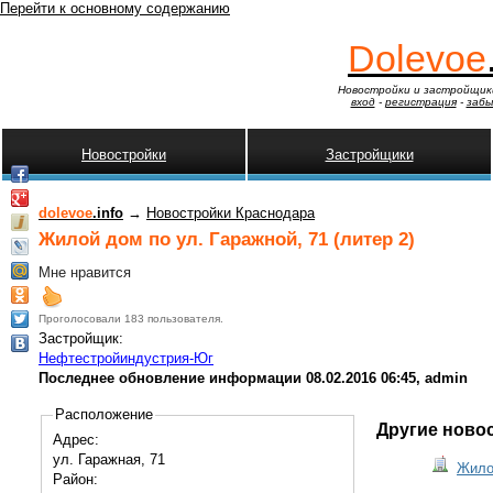
Перейти к основному содержанию
Dolevoe
Новостройки и застройщик
вход
-
регистрация
-
забы
Новостройки
Застройщики
dolevoe
.info
→
Новостройки Краснодара
Жилой дом по ул. Гаражной, 71 (литер 2)
Мне нравится
Проголосовали 183 пользователя.
Застройщик:
Нефтестройиндустрия-Юг
Последнее обновление информации 08.02.2016 06:45, admin
Расположение
Другие ново
Адрес:
ул. Гаражная, 71
Жилой
Район: