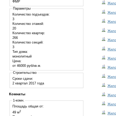
ФМР
Жилой
Параметры
Жилой
Количество подъездов:
3
Жилой
Количество этажей:
20
Жилой
Количество квартир:
266
Жилой
Количество секций:
3
Жилой
Тип дома:
монолитный
Жило
Цена:
от 46000 руб/кв.м.
Жилой
Строительство
Жилой
Сроки сдачи:
2 квартал
2017
года
Жилой
Комнаты
Жилой
1-комн.
Жилой
Площадь общая от:
2
49 м
Жилой