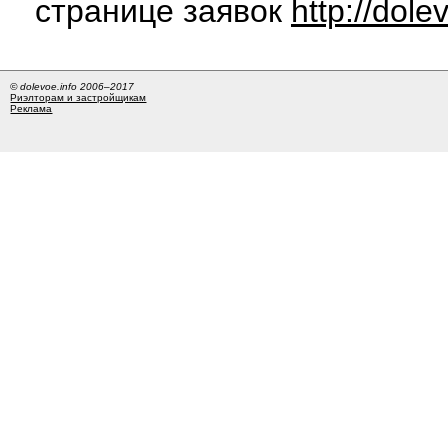
странице заявок
http://dole
© dolevoe.info 2006–2017
Риэлторам и застройщикам
Реклама