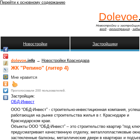
Перейти к основному содержанию
Dolevoe
Новостройки и застройщик
вход
-
регистрация
-
забы
Новостройки
Застройщики
dolevoe
.info
→
Новостройки Краснодара
ЖК "Репино" (литер 4)
Мне нравится
Проголосовали 200 пользователей.
Застройщик:
ОБД-Инвест
ООО “ОБД-Инвест” - строительно-инвестиционная компания, успе
работающая на рынке строительства жилья в г. Краснодаре и
Краснодарском крае.
Объекты ООО “ОБД-Инвест” – это строительство квартир “под ключ
предусматривает качественную отделку, металлопластиковые окн
застекленные балконы, металлические двери в квартирах и подъе