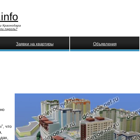
.info
и Краснодара
ли пароль?
Заявки на квартиры
Объявления
шно
”, что
а,
здах,