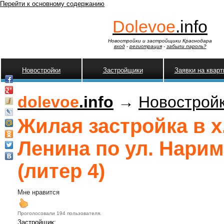
Перейти к основному содержанию
Dolevoe
.info
Новостройки и застройщики Краснодара
вход
-
регистрация
-
забыли пароль?
Новостройки
Застройщики
Заявки на квар
dolevoe
.info
→
Новострой
Жилая застройка в х
Ленина по ул. Нари
(литер 4)
Мне нравится
Проголосовали 194 пользователя.
Застройщик: