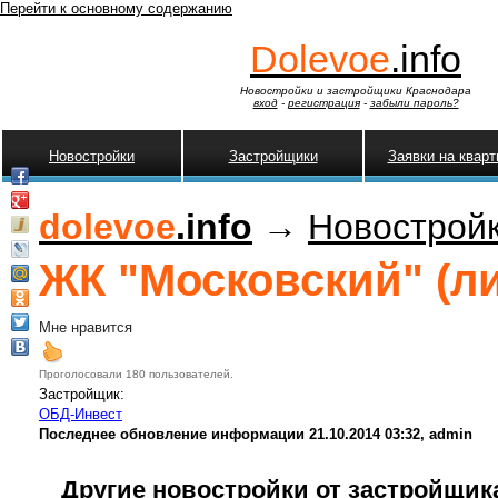
Перейти к основному содержанию
Dolevoe
.info
Новостройки и застройщики Краснодара
вход
-
регистрация
-
забыли пароль?
Новостройки
Застройщики
Заявки на квар
dolevoe
.info
→
Новострой
ЖК "Московский" (ли
Мне нравится
Проголосовали 180 пользователей.
Застройщик:
ОБД-Инвест
Последнее обновление информации 21.10.2014 03:32, admin
Другие новостройки от застройщик