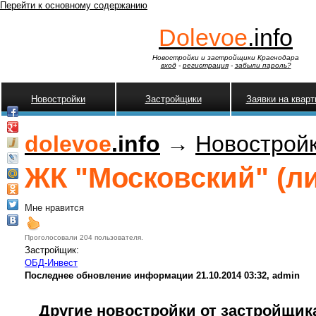
Перейти к основному содержанию
Dolevoe
.info
Новостройки и застройщики Краснодара
вход
-
регистрация
-
забыли пароль?
Новостройки
Застройщики
Заявки на квар
dolevoe
.info
→
Новострой
ЖК "Московский" (ли
Мне нравится
Проголосовали 204 пользователя.
Застройщик:
ОБД-Инвест
Последнее обновление информации 21.10.2014 03:32, admin
Другие новостройки от застройщик